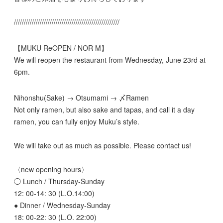
/////////////////////////////////////////////////////
【MUKU ReOPEN / NOR M】
We will reopen the restaurant from Wednesday, June 23rd at
6pm.
Nihonshu(Sake) → Otsumami → 〆Ramen
Not only ramen, but also sake and tapas, and call it a day
ramen, you can fully enjoy Muku’s style.
We will take out as much as possible. Please contact us!
〈new opening hours〉
◯ Lunch / Thursday-Sunday
12: 00-14: 30 (L.O.14:00)
● Dinner / Wednesday-Sunday
18: 00-22: 30 (L.O. 22:00)