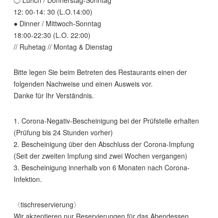
◯ Lunch / Donnerstag-Sonntag
12: 00-14: 30 (L.O.14:00)
● Dinner / Mittwoch-Sonntag
18:00-22:30 (L.O. 22:00)
// Ruhetag // Montag & Dienstag
Bitte legen Sie beim Betreten des Restaurants einen der
folgenden Nachweise und einen Ausweis vor.
Danke für Ihr Verständnis.
1. Corona-Negativ-Bescheinigung bei der Prüfstelle erhalten
(Prüfung bis 24 Stunden vorher)
2. Bescheinigung über den Abschluss der Corona-Impfung
(Seit der zweiten Impfung sind zwei Wochen vergangen)
3. Bescheinigung innerhalb von 6 Monaten nach Corona-
Infektion.
〈tischreservierung〉
Wir akzeptieren nur Reservierungen für das Abendessen.