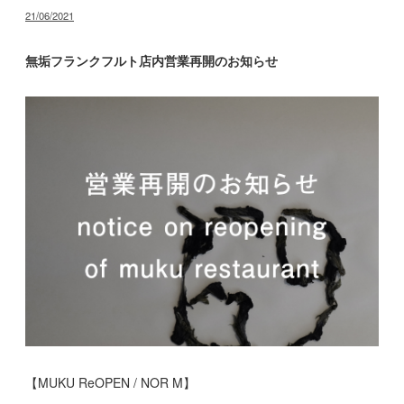
投
21/06/2021
稿
日:
無垢フランクフルト店内営業再開のお知らせ
【MUKU ReOPEN / NOR M】