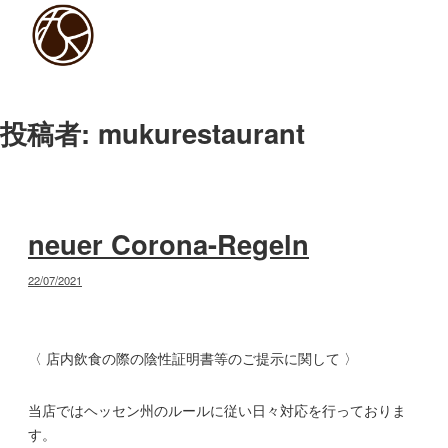
コ
ン
テ
ン
ツ
投稿者:
mukurestaurant
へ
ス
キ
ッ
プ
neuer Corona-Regeln
投
22/07/2021
稿
日:
〈 店内飲食の際の陰性証明書等のご提示に関して 〉
当店ではヘッセン州のルールに従い日々対応を行っておりま
す。