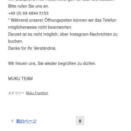
Bitte rufen Sie uns an.
+49 (0) 69 4844 5153
* Während unserer Öffnungszeiten können wir das Telefon
möglicherweise nicht beantworten.
Derzeit ist es nicht möglich, über Instagram-Nachrichten zu
buchen.
Danke für Ihr Verständnis.
Wir freuen uns, Sie wieder begrüßen zu dürfen.
MUKU TEAM
カテゴリー
Muku Frankfurt
投
固
前のページ
8
定