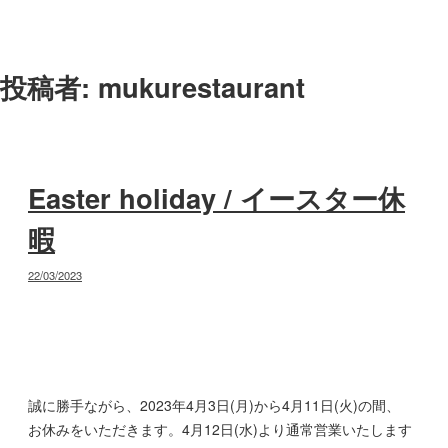
コ
ン
テ
投稿者:
mukurestaurant
ン
ツ
へ
ス
キ
Easter holiday / イースター休
ッ
プ
暇
投
22/03/2023
稿
日:
誠に勝手ながら、2023年4月3日(月)から4月11日(火)の間、
お休みをいただきます。4月12日(水)より通常営業いたします