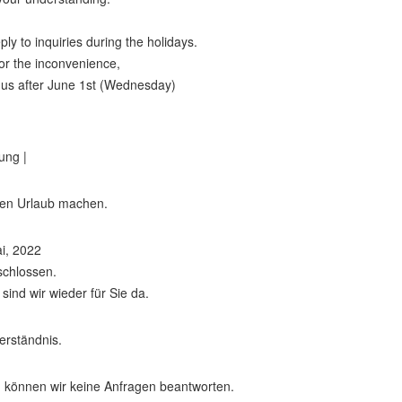
ly to inquiries during the holidays.
or the inconvenience,
 us after June 1st (Wednesday)
ung |
nen Urlaub machen.
ai, 2022
schlossen.
sind wir wieder für Sie da.
erständnis.
n können wir keine Anfragen beantworten.