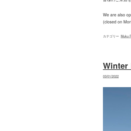
We are also op
(closed on Mo
カテゴリー
Muku F
Winte
投
03/01/2022
稿
日: