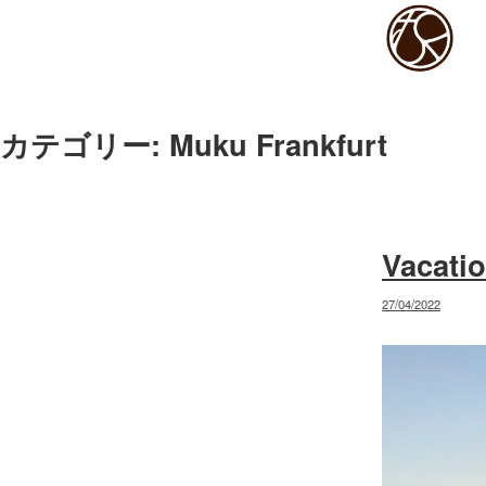
コ
ン
テ
ン
ツ
カテゴリー:
Muku Frankfurt
へ
ス
キ
ッ
プ
Vacat
投
27/04/2022
稿
日: