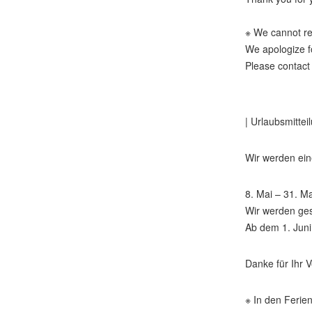
※ We cannot rep
We apologize f
Please contact
| Urlaubsmitteil
Wir werden ei
8. Mai – 31. M
Wir werden ge
Ab dem 1. Juni 
Danke für Ihr V
※ In den Ferie