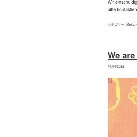
Wir entschuldi
bitte kontaktie
カテゴリー
Muku F
We are 
投
14/04/2022
稿
日: